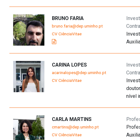
BRUNO FARIA
Invest
Contr
bruno.faria@dep.uminho.pt
Invest
CV CiênciaVitae
Auxili
CARINA LOPES
Invest
Contr
acarinalopes@dep.uminho.pt
Invest
CV CiênciaVitae
douto
nível i
CARLA MARTINS
Profe
Profe
cmartins@dep.uminho.pt
Auxili
CV CiênciaVitae