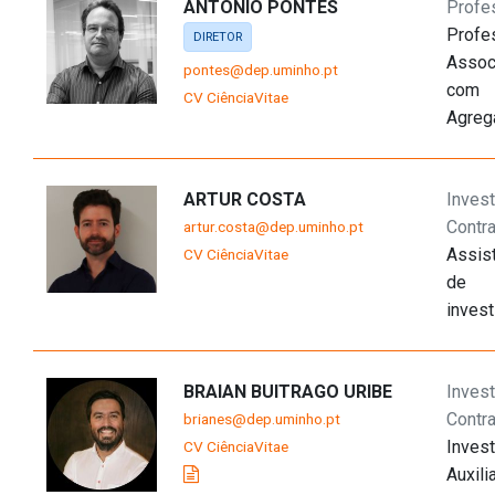
ANTÓNIO PONTES
Profe
Profe
DIRETOR
Assoc
pontes@dep.uminho.pt
com
CV CiênciaVitae
Agreg
ARTUR COSTA
Invest
Contr
artur.costa@dep.uminho.pt
Assis
CV CiênciaVitae
de
inves
BRAIAN BUITRAGO URIBE
Invest
Contr
brianes@dep.uminho.pt
Invest
CV CiênciaVitae
Auxili