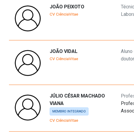
JOÃO PEIXOTO
Técni
Labora
CV CiênciaVitae
JOÃO VIDAL
Aluno
douto
CV CiênciaVitae
JÚLIO CÉSAR MACHADO
Profe
VIANA
Profe
Assoc
MEMBRO INTEGRADO
CV CiênciaVitae