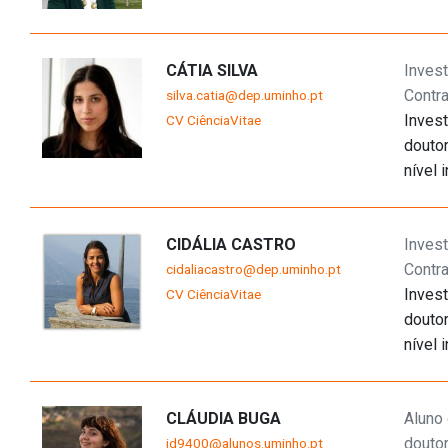
CÁTIA SILVA
Invest
Contr
silva.catia@dep.uminho.pt
Invest
CV CiênciaVitae
douto
nível i
CIDÁLIA CASTRO
Invest
Contr
cidaliacastro@dep.uminho.pt
Invest
CV CiênciaVitae
douto
nível i
CLÁUDIA BUGA
Aluno
douto
id9400@alunos.uminho.pt