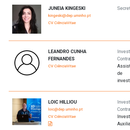
JUNEIA KINGESKI
Secre
kingeski@dep.uminho.pt
CV CiênciaVitae
LEANDRO CUNHA
Invest
FERNANDES
Contr
Assis
CV CiênciaVitae
de
inves
LOIC HILLIOU
Invest
Contr
loic@dep.uminho.pt
Invest
CV CiênciaVitae
Auxili