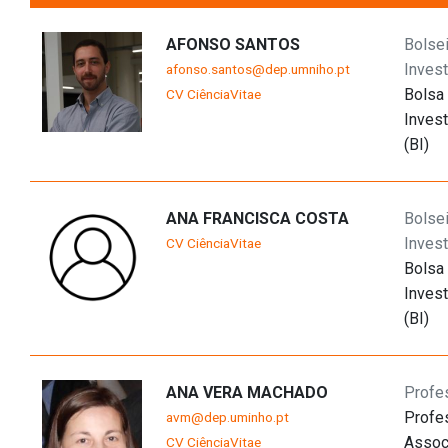
AFONSO SANTOS
Bolse
Inves
afonso.santos@dep.umniho.pt
Bolsa
CV CiênciaVitae
Inves
(BI)
ANA FRANCISCA COSTA
Bolse
Inves
CV CiênciaVitae
Bolsa
Inves
(BI)
ANA VERA MACHADO
Profe
Profe
avm@dep.uminho.pt
Assoc
CV CiênciaVitae