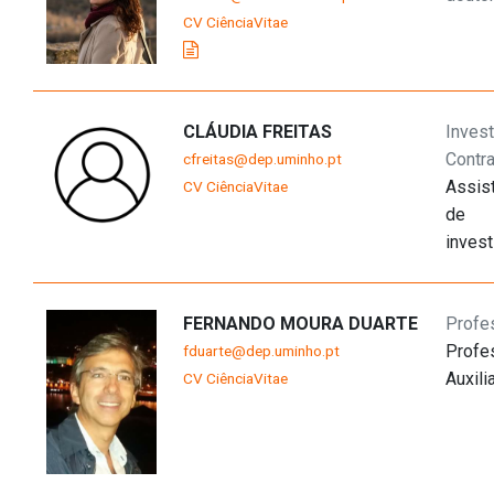
CV CiênciaVitae
CLÁUDIA FREITAS
Invest
Contr
cfreitas@dep.uminho.pt
Assis
CV CiênciaVitae
de
inves
FERNANDO MOURA DUARTE
Profe
Profe
fduarte@dep.uminho.pt
Auxili
CV CiênciaVitae