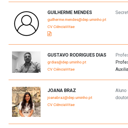
GUILHERME MENDES
Secre
guilherme.mendes@dep.uminho.pt
CV CiênciaVitae
GUSTAVO RODRIGUES DIAS
Profe
Profe
grdias@dep.uminho.pt
Auxili
CV CiênciaVitae
JOANA BRAZ
Aluno
douto
joanabraz@dep.uminho.pt
CV CiênciaVitae