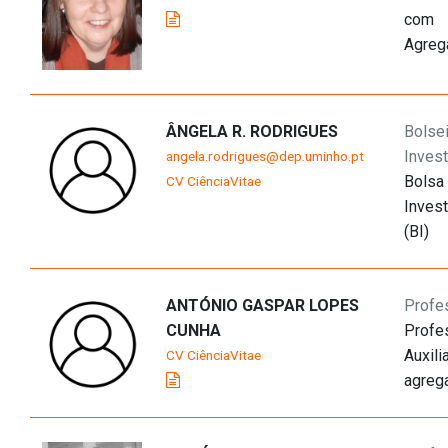
com
Agreg
ÂNGELA R. RODRIGUES
Bolse
Inves
angela.rodrigues@dep.uminho.pt
Bolsa
CV CiênciaVitae
Inves
(BI)
ANTÓNIO GASPAR LOPES
Profe
CUNHA
Profe
Auxili
CV CiênciaVitae
agreg